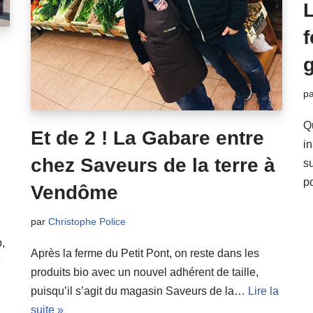
L
f
g
p
Q
Et de 2 ! La Gabare entre
i
chez Saveurs de la terre à
su
p
Vendôme
par
Christophe Police
,
Après la ferme du Petit Pont, on reste dans les
e
produits bio avec un nouvel adhérent de taille,
puisqu’il s’agit du magasin Saveurs de la…
Lire la
suite »